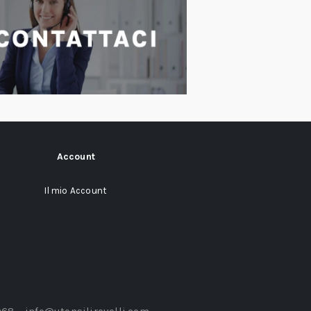
Account
Il mio Account
968 –
info@utensilirevelli.com