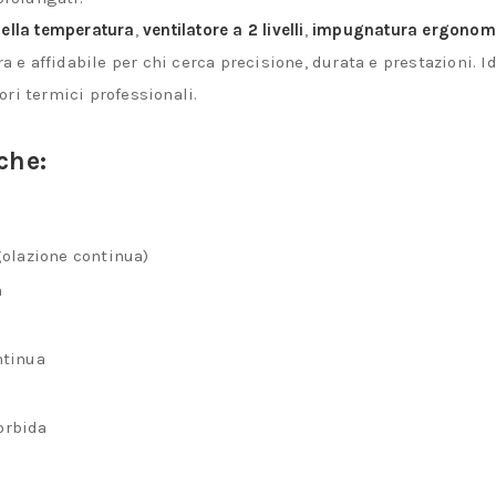
80–
della temperatura
,
ventilatore a 2 livelli
,
impugnatura ergonom
650°C
a e affidabile per chi cerca precisione, durata e prestazioni. I
–
ri termici professionali.
Professionale
quantità
che:
golazione continua)
n
tinua
orbida