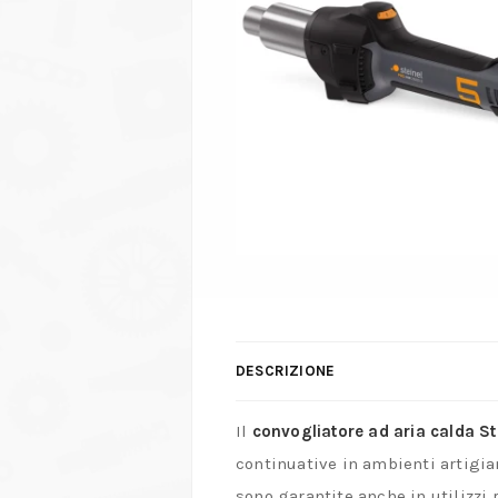
DESCRIZIONE
Il
convogliatore ad aria calda S
continuative in ambienti artigian
sono garantite anche in utilizzi 