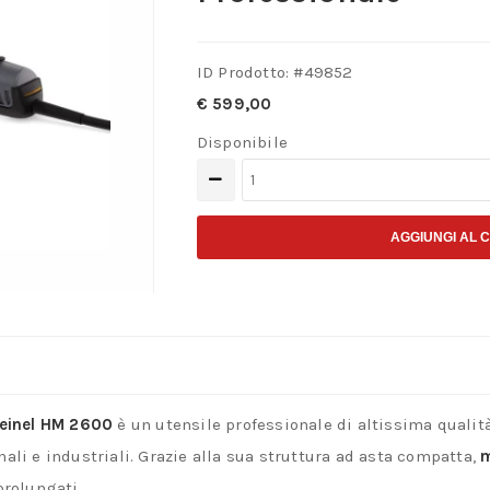
ID Prodotto: #
49852
€
599,00
Disponibile
Convogliatore
ad
Aria
AGGIUNGI AL 
Calda
Steinel
HM
2600
–
teinel HM 2600
è un utensile professionale di altissima qualit
2300W
ali e industriali. Grazie alla sua struttura ad asta compatta,
m
–
prolungati.