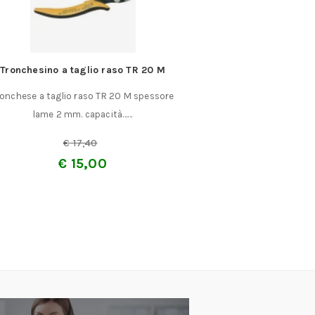
Tronchesino a taglio raso TR 20 M
Morsa in alluminio
ga
ronchese a taglio raso TR 20 M spessore
Morsa in alluminio 
lame 2 mm. capacità……
fermo a gal
€
17,40
€
4
€
15,00
€
3