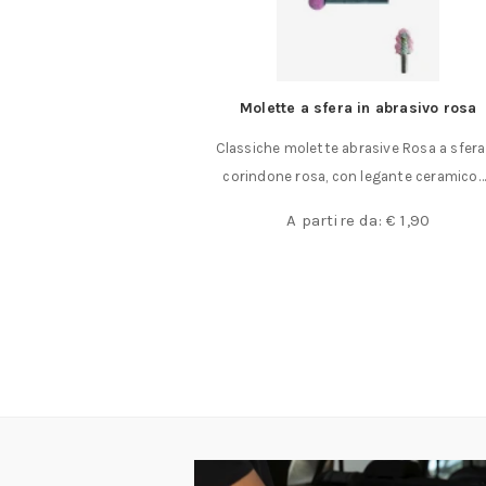
ralleli rettificati in
Molette a sfera in abrasivo rosa
ia
Classiche molette abrasive Rosa a sfera
lleli rettificati codice
corindone rosa, con legante ceramico
icati in coppia……
A partire da:
€
1,90
,50