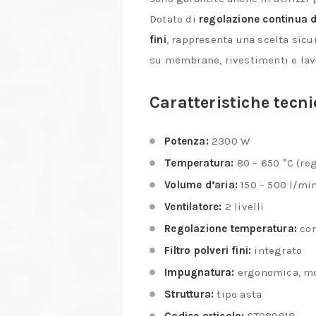
Dotato di
regolazione continua 
fini
, rappresenta una scelta sicur
su membrane, rivestimenti e lavo
Caratteristiche tecni
Potenza:
2300 W
Temperatura:
80 – 650 °C (re
Volume d’aria:
150 – 500 l/mi
Ventilatore:
2 livelli
Regolazione temperatura:
con
Filtro polveri fini:
integrato
Impugnatura:
ergonomica, m
Struttura:
tipo asta