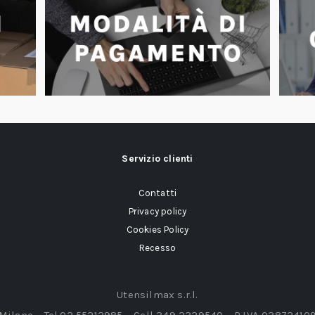
Servizio clienti
Contatti
Privacy policy
Cookies Policy
Recesso
Utensilmax s.r.l.
 Milano – Tel.02 55212985 – Cell 349 2329540 – P.IVA 03872410