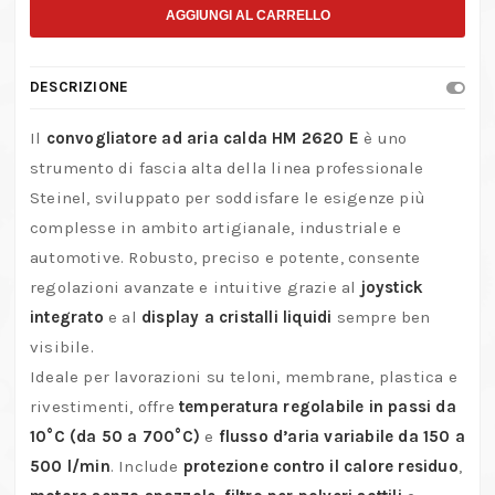
Aria
AGGIUNGI AL CARRELLO
Calda
Steinel
DESCRIZIONE
HM
2620
Il
convogliatore ad aria calda HM 2620 E
è uno
E
strumento di fascia alta della linea professionale
–
Steinel, sviluppato per soddisfare le esigenze più
2300W
complesse in ambito artigianale, industriale e
–
automotive. Robusto, preciso e potente, consente
50–
regolazioni avanzate e intuitive grazie al
joystick
700°C
integrato
e al
display a cristalli liquidi
sempre ben
–
visibile.
Display
Ideale per lavorazioni su teloni, membrane, plastica e
LCD
rivestimenti, offre
temperatura regolabile in passi da
quantità
10°C (da 50 a 700°C)
e
flusso d’aria variabile da 150 a
500 l/min
. Include
protezione contro il calore residuo
,