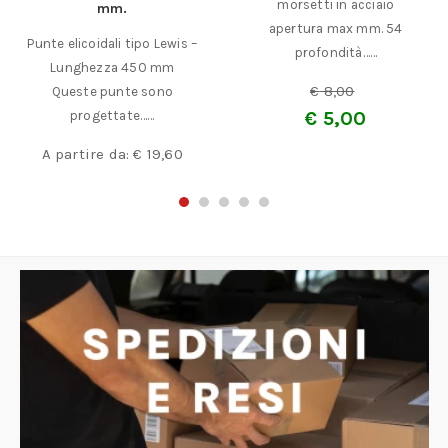
morsetti in acciaio
mm.
apertura max mm. 54
Punte elicoidali tipo Lewis –
profondità……
Lunghezza 450 mm
€
8,00
Queste punte sono
€
5,00
progettate……
A partire da:
€
19,60