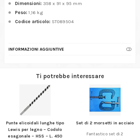
Dimensioni:
358 x 91 x 95 mm
Peso:
1,16 kg
Codice articolo:
ST089504
INFORMAZIONI AGGIUNTIVE
Ti potrebbe interessare
Punte elicoidali lunghe tipo
Set di 2 morsetti in acciaio
Lewis per legno – Codolo
Fantastico set di 2
esagonale – HSS – L. 450