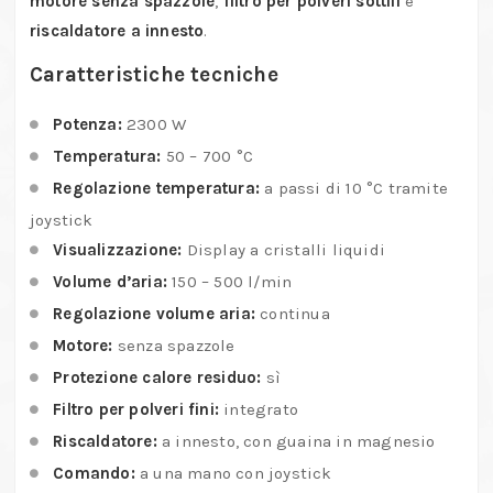
motore senza spazzole
,
filtro per polveri sottili
e
riscaldatore a innesto
.
Caratteristiche tecniche
Potenza:
2300 W
Temperatura:
50 – 700 °C
Regolazione temperatura:
a passi di 10 °C tramite
joystick
Visualizzazione:
Display a cristalli liquidi
Volume d’aria:
150 – 500 l/min
Regolazione volume aria:
continua
Motore:
senza spazzole
Protezione calore residuo:
sì
Filtro per polveri fini:
integrato
Riscaldatore:
a innesto, con guaina in magnesio
Comando:
a una mano con joystick