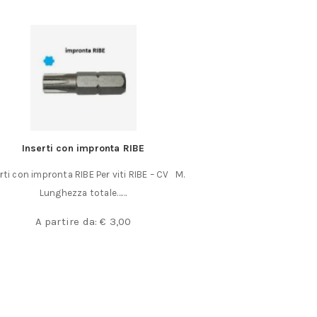
Inserti con impronta RIBE
Inserti per viti 
rti con impronta RIBE Per viti RIBE – CV M.
Inserti con impronta 
Lunghezza totale……
da lu
A partire da:
€
3,00
A partir