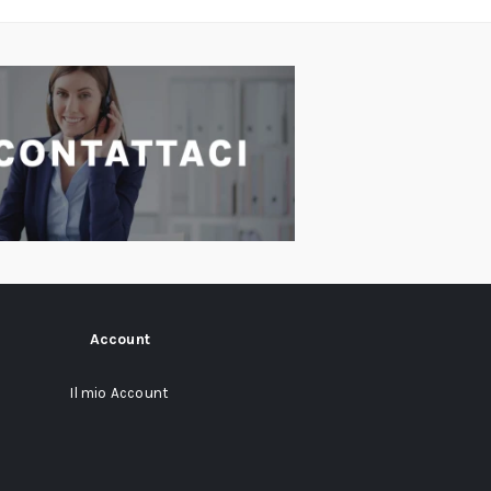
Account
Il mio Account