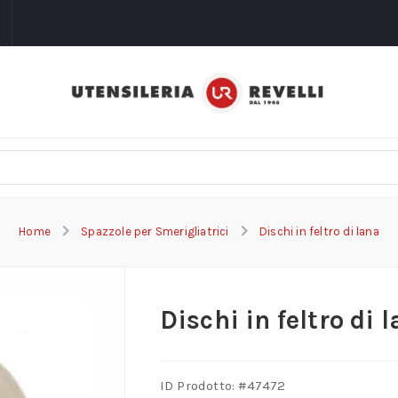
i
Home
Spazzole per Smerigliatrici
Dischi in feltro di lana
Dischi in feltro di 
ID Prodotto: #
47472