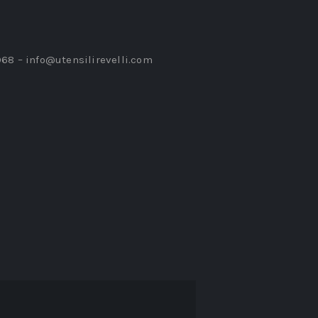
968 –
info@utensilirevelli.com