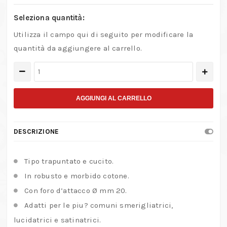
Seleziona quantità:
Utilizza il campo qui di seguito per modificare la
quantità da aggiungere al carrello.
Dischi
trapuntati
e
AGGIUNGI AL CARRELLO
cuciti
in
DESCRIZIONE
cotone
quantità
Tipo trapuntato e cucito.
In robusto e morbido cotone.
Con foro d’attacco Ø mm 20.
Adatti per le piu? comuni smerigliatrici,
lucidatrici e satinatrici.