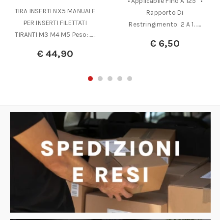
• Applicabile Fino A 125° •
TIRA INSERTI NX5 MANUALE
Rapporto Di
PER INSERTI FILETTATI
Restringimento: 2 A 1……
TIRANTI M3 M4 M5 Peso:……
€
6,50
€
44,90