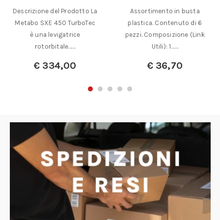
Descrizione del Prodotto La
Assortimento in busta
Metabo SXE 450 TurboTec
plastica. Contenuto di 6
è una levigatrice
pezzi. Composizione (Link
rotorbitale……
Utili): 1……
€
334,00
€
36,70