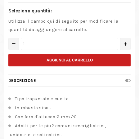
Seleziona quantità:
Utilizza il campo qui di seguito per modificare la
quantità da aggiungere al carrello.
Dischi
trapuntati
e
AGGIUNGI AL CARRELLO
cuciti
in
DESCRIZIONE
sisal
quantità
Tipo trapuntato e cucito.
In robusto sisal.
Con foro d’attacco Ø mm 20.
Adatti per le piu? comuni smerigliatrici,
lucidatrici e satinatrici.