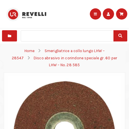
Home
Smerigliatrice a collo lungo LHW –
28547
Disco abrasivo in corindone speciale gr. 60 per
LHW – No. 28 585