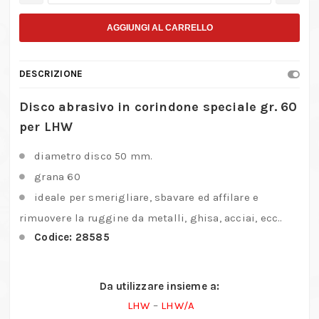
abrasivo
in
AGGIUNGI AL CARRELLO
corindone
speciale
DESCRIZIONE
gr.
60
Disco abrasivo in corindone speciale gr. 60
per
per LHW
LHW
diametro disco 50 mm.
–
grana 60
No.
28
ideale per smerigliare, sbavare ed affilare e
585
rimuovere la ruggine da metalli, ghisa, acciai, ecc..
quantità
Codice: 28585
Da utilizzare insieme a:
LHW
–
LHW/A