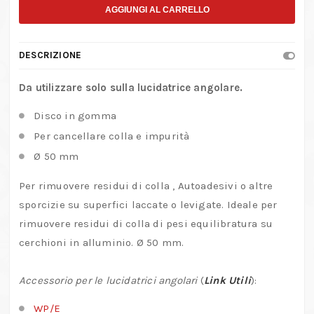
cancellare
AGGIUNGI AL CARRELLO
Proxxon,
Ø
DESCRIZIONE
50
mm
Da utilizzare solo sulla lucidatrice angolare.
–
Disco in gomma
No.
Per cancellare colla e impurità
29
Ø 50 mm
068
quantità
Per rimuovere residui di colla , Autoadesivi o altre
sporcizie su superfici laccate o levigate. Ideale per
rimuovere residui di colla di pesi equilibratura su
cerchioni in alluminio. Ø 50 mm.
Accessorio per le lucidatrici angolari
(
Link Utili
):
WP/E