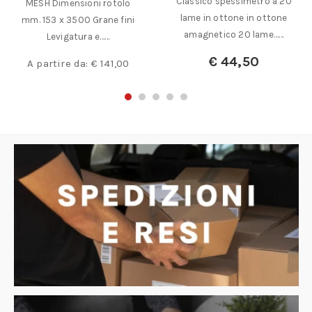
Classico spessimetro a 20
MESH Dimensioni rotolo
lame in ottone in ottone
mm. 153 x 3500 Grane fini
amagnetico 20 lame……
Levigatura e……
€
44,50
A partire da:
€
141,00