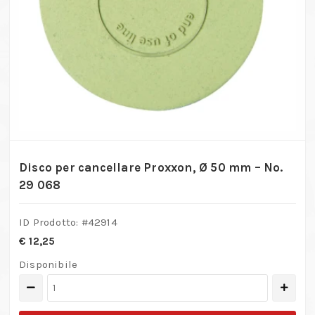
Disco per cancellare Proxxon, Ø 50 mm – No.
29 068
ID Prodotto: #
42914
€
12,25
Disponibile
Disco
per