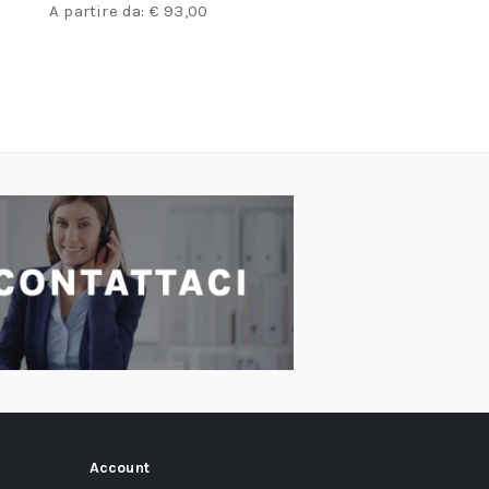
A partire da:
€
93,00
A partir
Account