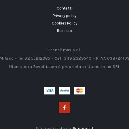
Contatti
Privacy policy
Cookies Policy
Recesso
Utensilmax s.r.l.
 Milano – Tel.02 55212985 – Cell 349 2329540 – P.IVA 03872410
Utensileria Revelli.com è proprietà di Utensilmax SRL
Sito realizzato da
Eugama.it