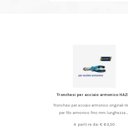
binate Gedore
Tronchesi per acciaio armonico HAZ
riginali Gedore Anello
Tronchesi per acciaio armonico originali 
mata in acciaio al……
per filo armonico fino mm. lunghezza…
a:
€
18,50
A partire da:
€
63,50