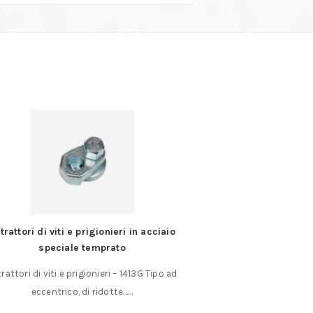
trattori di viti e prigionieri in acciaio
Sgorbia per intaglio 
speciale temprato
su legn
rattori di viti e prigionieri – 1413G Tipo ad
Sgorbia per intaglio
eccentrico, di ridotte……
acciaio di al