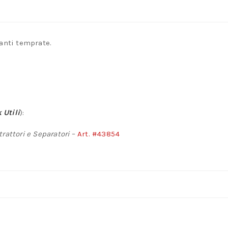
ranti temprate.
 Utili
):
rattori e Separatori
–
Art. #43854