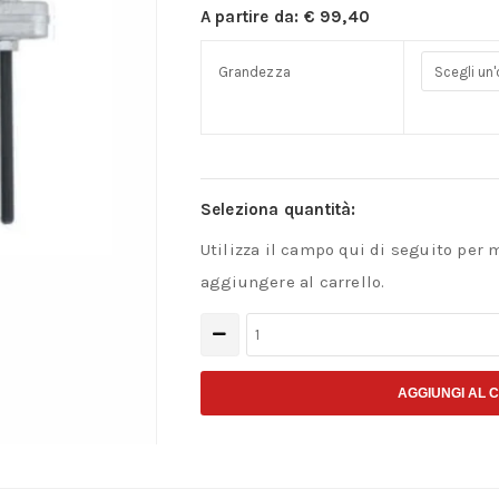
A partire da:
€
99,40
Grandezza
Seleziona quantità:
Utilizza il campo qui di seguito per 
aggiungere al carrello.
Estrattore
in
acciaio
AGGIUNGI AL 
speciale
quantità