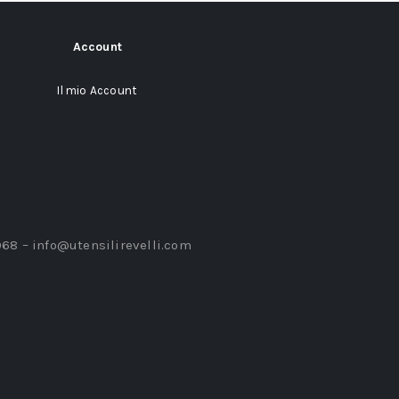
Account
Il mio Account
968 –
info@utensilirevelli.com