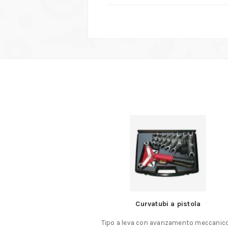
a Coltello
Curvatubi a pistola
onale DICK Taglio
Tipo a leva con avanzamento meccanic