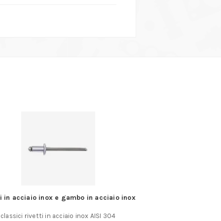
ti in acciaio inox e gambo in acciaio inox
WD40 – Bombole
classici rivetti in acciaio inox AISI 304
WD-40 è un prodot