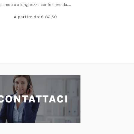
diametro x lunghezza confezione da……
protegge il met
A partire da:
€
82,50
A partir