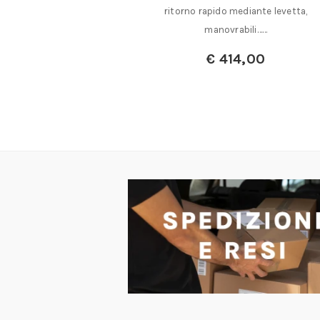
 particolarmente
ritorno rapido mediante levetta,
 per……
manovrabili……
€
414,00
a:
€
10,00