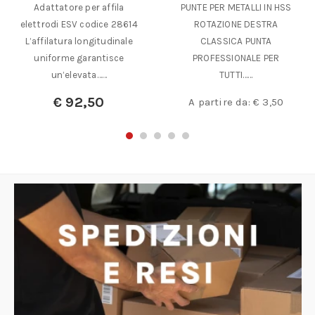
Adattatore per affila
PUNTE PER METALLI IN HSS
elettrodi ESV codice 28614
ROTAZIONE DESTRA
L’affilatura longitudinale
CLASSICA PUNTA
uniforme garantisce
PROFESSIONALE PER
un’elevata……
TUTTI……
€
92,50
A partire da:
€
3,50