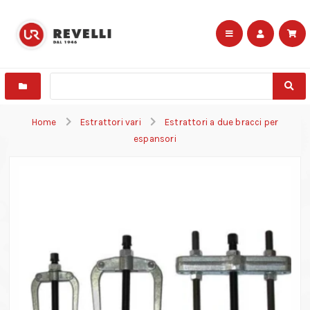
Home
Estrattori vari
Estrattori a due bracci per
espansori