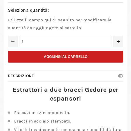
Seleziona quantità:
Utilizza il campo qui di seguito per modificare la
quantità da aggiungere al carrello.
Estrattori
a
due
AGGIUNGI AL CARRELLO
bracci
per
DESCRIZIONE
espansori
quantità
Estrattori a due bracci Gedore per
espansori
Esecuzione zinco-cromata.
Bracci in acciaio stampato.
Vite di trascinamento per espansori con filettatura