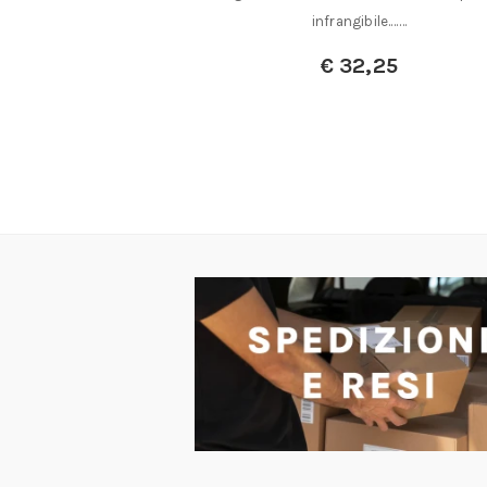
infrangibile.……
,00
€
32,25