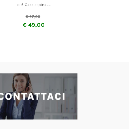
di 6 Cacciaspina……
€
3
€
57,00
€
49,00