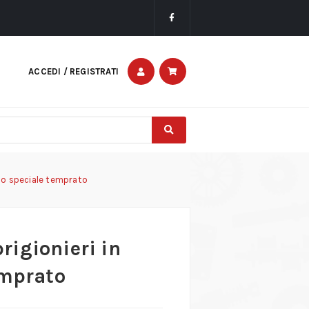
ACCEDI / REGISTRATI
iaio speciale temprato
prigionieri in
emprato