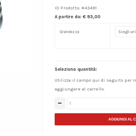
ID Prodotto: #
43491
A partire da:
€
93,00
Grandezza
Seleziona quantità:
Utilizza il campo qui di seguito per 
aggiungere al carrello.
Estrattori
di
viti
AGGIUNGI AL 
e