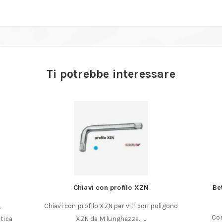
Ti potrebbe interessare
Chiavi con profilo XZN
Be
,
Chiavi con profilo XZN per viti con poligono
Comp
stica
XZN da M lunghezza……