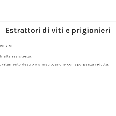
prigionieri
in
acciaio
speciale
Estrattori di viti e prigionieri
temprato
quantità
mensioni.
i alta resistenza.
avvitamento destro o sinistro, anche con sporgenza ridotta.