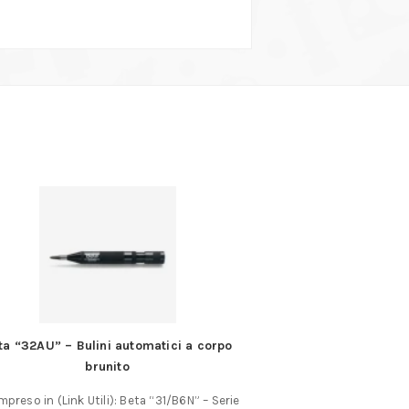
ta “32AU” – Bulini automatici a corpo
Supporto univer
brunito
Supporto universale 
reso in (Link Utili): Beta “31/B6N” – Serie
sfera consente di 