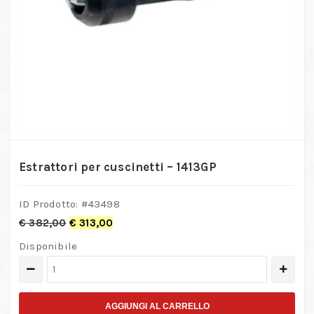
Estrattori per cuscinetti – 1413GP
ID Prodotto: #
43498
€
382,00
€
313,00
Disponibile
Estrattori
per
cuscinetti
AGGIUNGI AL CARRELLO