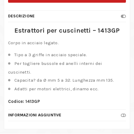
–
1413GP
DESCRIZIONE
quantità
Estrattori per cuscinetti – 1413GP
Corpo in acciaio legato.
Tipo a 3 griffe in acciaio speciale.
Per togliere bussole ed anelli interni dei
cuscinetti.
Capacita? da Ø mm 5 a 32. Lunghezza mm 135.
Adatti per motori elettrici, dinamo ecc.
Codice: 1413GP
INFORMAZIONI AGGIUNTIVE