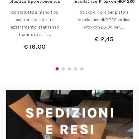
plastica tipo economico
incollatrice Proxxon HKP 220
Contatutto a mano tipo
Sticks di colla per pistola
economico a 4 cifre
incollatrice HKP 220 codice
azzeramento istantaneo
Proxxon 28194 per……
tramite rotella……
€
2,45
€
16,00