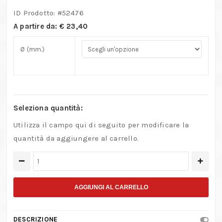
ID Prodotto: #
52476
A partire da:
€
23,40
Ø (mm.)
Seleziona quantità:
Utilizza il campo qui di seguito per modificare la
quantità da aggiungere al carrello.
Fresa
a
carotare
AGGIUNGI AL CARRELLO
HSS
M2
DESCRIZIONE