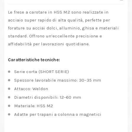
–
Serie
Le frese a carotare in HSS M2 sono realizzate in
corta
acciaio super rapido di alta qualità, perfette per
–
forature su acciai dolci, alluminio, ghisa e materiali
Ø
standard. Offrono un’eccellente precisione e
da
affidabilità per lavorazioni quotidiane.
mm.
12
Caratteristiche tecniche:
a
Serie corta (SHORT SERIE)
60
Spessore lavorabile massimo: 30–35 mm
quantità
Attacco: Weldon
Diametri disponibili: 12–60 mm
Materiale: HSS M2
Adatte per trapani a colonna o magnetici