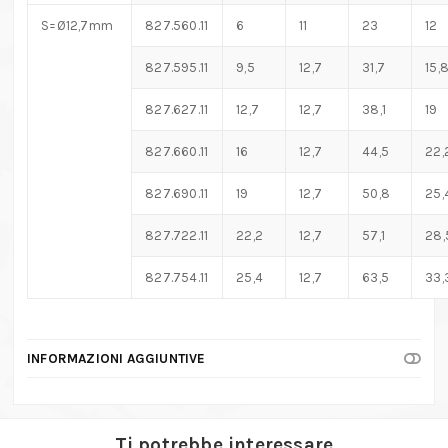
S=Ø12,7mm
827.560.11
6
11
23
12
827.595.11
9,5
12,7
31,7
15,
827.627.11
12,7
12,7
38,1
19
827.660.11
16
12,7
44,5
22,
827.690.11
19
12,7
50,8
25,
827.722.11
22,2
12,7
57,1
28,
827.754.11
25,4
12,7
63,5
33,
INFORMAZIONI AGGIUNTIVE
Ti potrebbe interessare