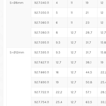
S=Ø8mm
927.040.11
4
11
19
12
927.050.11
5
11
21
12
927.060.11
6
11
23
12
927.080.11
8
12,7
28,7
12,7
927.095.11
9,5
12,7
31,7
15,
S=Ø12mm
927.595.11
9,5
12,7
31,7
15,
927.627.11
12,7
12,7
38,1
19
927.660.11
16
12,7
44,5
22,
927.690.11
19
12,7
50,8
25,
927.722.11
22,2
12,7
57,1
28,
927.754.11
25,4
12,7
63,5
33,