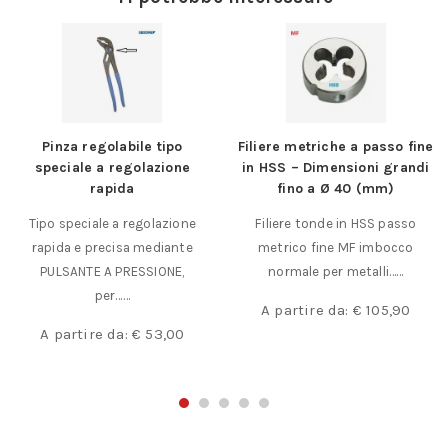
Filiere metriche a passo fine
Set 6 utensili per tagliare
in HSS – Dimensioni grandi
linoleum – legno – plastiche
fino a Ø 40 (mm)
Adatti per tagliare linoleum
Filiere tonde in HSS passo
e materie plastiche e per
metrico fine MF imbocco
scultori in legno.……
normale per metalli……
€
200,00
A partire da:
€
105,90