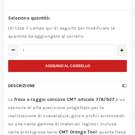
Seleziona quantità:
Utilizza il campo qui di seguito per modificare la
quantità da aggiungere al carrello.
Fresa
CMT
7/8/927
AGGIUNGI AL CARRELLO
a
Raggio
DESCRIZIONE
Concavo
–
La
fresa a raggio concavo CMT articolo 7/8/927
è un
Utensile
utensile di alta precisione progettato per la
Professionale
realizzazione di scanalature, gole e profili arrotondati
quantità
su una vasta gamma di materiali legnosi. Inclusa
nella prestigiosa serie
CMT Orange Tool
, questa fresa