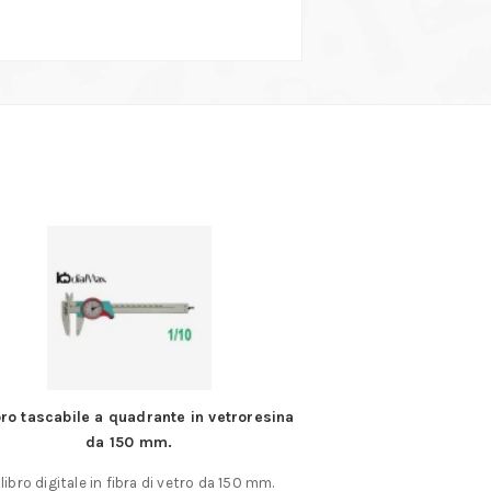
bro tascabile a quadrante in vetroresina
Estrattore p
da 150 mm.
Estrattore per snodi 
libro digitale in fibra di vetro da 150 mm.
acciaio forg