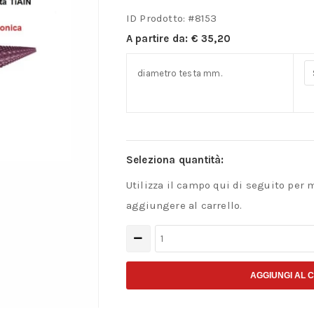
ID Prodotto: #
8153
A partire da:
€
35,20
diametro testa mm.
Seleziona quantità:
Utilizza il campo qui di seguito per 
aggiungere al carrello.
Frese
coniche
a
AGGIUNGI AL 
punta