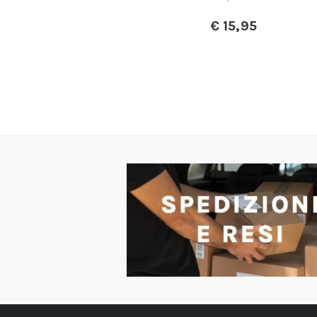
i……
€
15,95
a:
€
12,30