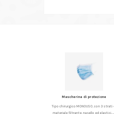
con testa sferica
Mascherina di protezione
con testa sferica
Tipo chirurgico MONOUSO, con 3 strati 
ali Witte Tipo per
materiale filtrante, nasello ed elastici.…