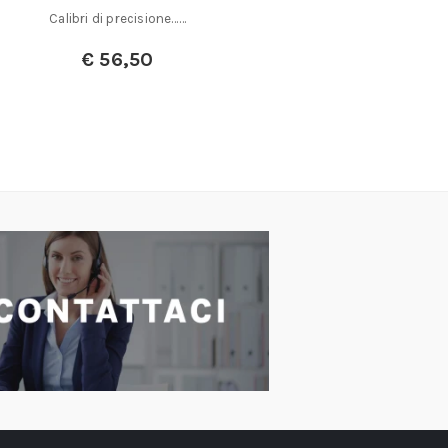
Calibri di precisione……
A partir
€
56,50