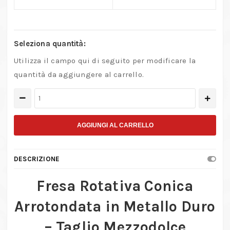
Seleziona quantità:
Utilizza il campo qui di seguito per modificare la
quantità da aggiungere al carrello.
Fresa
conica
arrotondata
AGGIUNGI AL CARRELLO
in
metallo
DESCRIZIONE
duro
con
Fresa Rotativa Conica
gambo
Arrotondata in Metallo Duro
Ø
6
– Taglio Mezzodolce