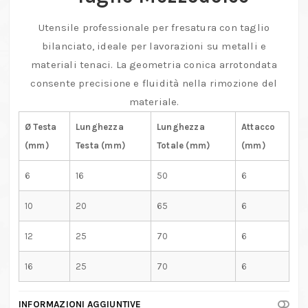
mm
e
Utensile professionale per fresatura con taglio
taglio
bilanciato, ideale per lavorazioni su metalli e
mezzodolce
materiali tenaci. La geometria conica arrotondata
quantità
consente precisione e fluidità nella rimozione del
materiale.
Ø Testa
Lunghezza
Lunghezza
Attacco
(mm)
Testa (mm)
Totale (mm)
(mm)
6
16
50
6
10
20
65
6
12
25
70
6
16
25
70
6
INFORMAZIONI AGGIUNTIVE