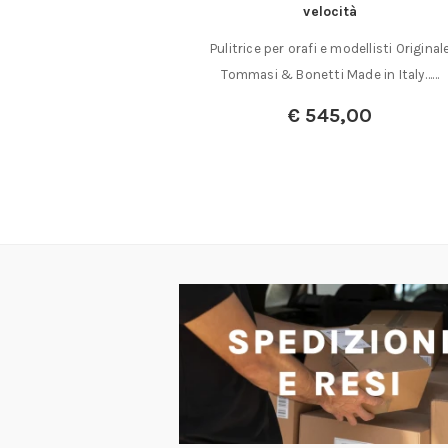
MMA 25 ml.
velocità
lico a due componenti
Pulitrice per orafi e modellisti Original
cità di……
Tommasi & Bonetti Made in Italy……
,00
€
545,00