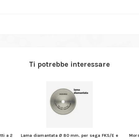
Ti potrebbe interessare
ti a 2
Lama diamantata Ø 80 mm. per sega FKS/E e
Mors