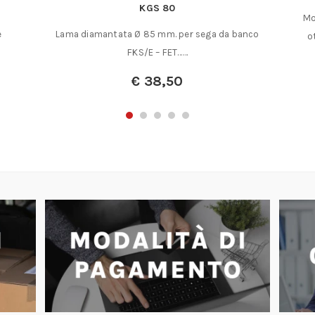
KGS 80
Mo
e
Lama diamantata Ø 85 mm. per sega da banco
o
FKS/E – FET……
€
38,50