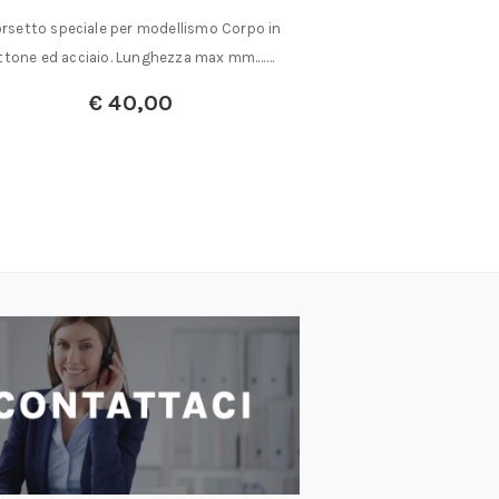
rsetto speciale per modellismo Corpo in
Tipo con isolamento
ttone ed acciaio. Lunghezza max mm.……
61010-1 (DIN 
€
40,00
€
7