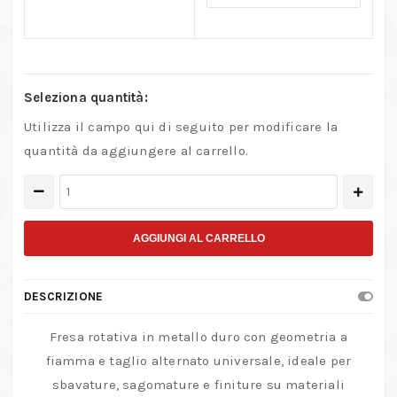
Seleziona quantità:
Utilizza il campo qui di seguito per modificare la
quantità da aggiungere al carrello.
Fresa
rotativa
a
AGGIUNGI AL CARRELLO
fiamma
in
DESCRIZIONE
metallo
duro
Fresa rotativa in metallo duro con geometria a
taglio
fiamma e taglio alternato universale, ideale per
alternato
sbavature, sagomature e finiture su materiali