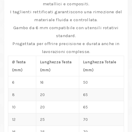
universale
metallici e compositi.
per
I taglienti rettificati garantiscono una rimozione del
lavorazioni
materiale fluida e controllata.
versatili
Gambo da 6 mm compatibile con utensili rotativi
quantità
standard.
Progettata per offrire precisione e durata anche in
lavorazioni complesse.
Ø Testa
Lunghezza Testa
Lunghezza Totale
(mm)
(mm)
(mm)
6
16
50
8
20
65
10
20
65
12
25
70
16
25
70