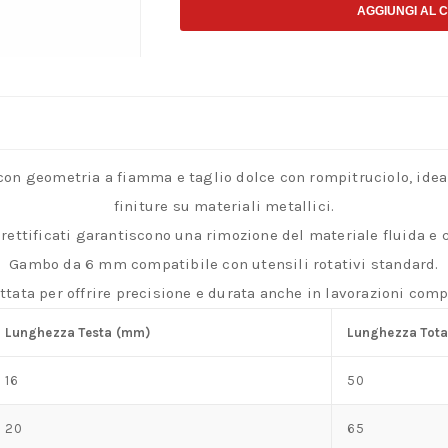
a
AGGIUNGI AL 
fiamma
in
metallo
duro
taglio
 con geometria a fiamma e taglio dolce con rompitruciolo, ide
dolce
finiture su materiali metallici.
con
i rettificati garantiscono una rimozione del materiale fluida e c
rompitruciolo
Gambo da 6 mm compatibile con utensili rotativi standard.
per
ttata per offrire precisione e durata anche in lavorazioni comp
lavorazioni
fluide
Lunghezza Testa (mm)
Lunghezza Tota
quantità
16
50
20
65