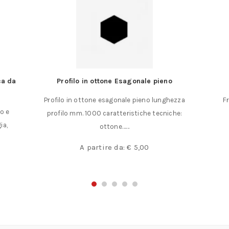
 in ottone Esagonale pieno
Fresa rotativa ad ogi
ottone esagonale pieno lunghezza
Fresa rotativa ad ogiva per 
. 1000 caratteristiche tecniche:
taglio dolce codol
ottone……
€
13,75
A partire da:
€
5,00