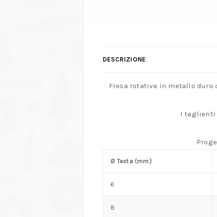
DESCRIZIONE
Fresa rotativa in metallo duro
I taglient
Proge
Ø Testa (mm)
6
8