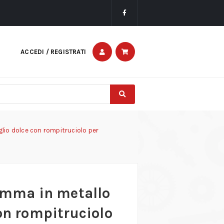
ACCEDI / REGISTRATI
glio dolce con rompitruciolo per
iamma in metallo
on rompitruciolo