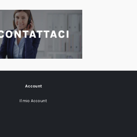
Account
Il mio Account