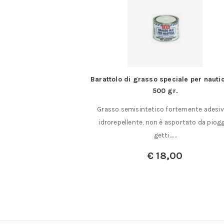
Barattolo di grasso speciale per nautica da
Profilo
500 gr.
Profilo in 
Grasso semisintetico fortemente adesivo e
profilo mm
idrorepellente, non è asportato da pioggia,
getti……
€
18,00