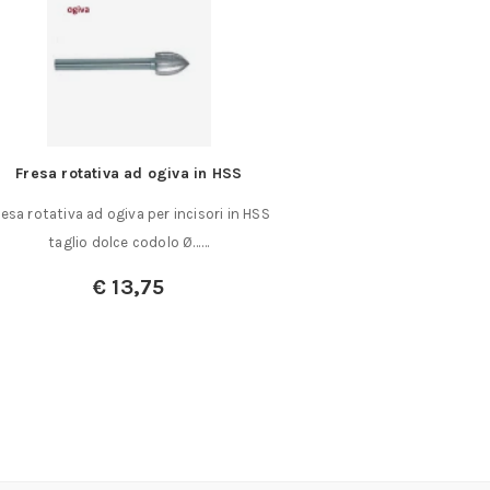
va in HSS
10 lame oblique per Martor Grafix
incisori in HSS
10 lame di ricambio per Martor Grafix modello
o Ø……
672 diametro Ø 2,50……
€
27,00
€
19,00