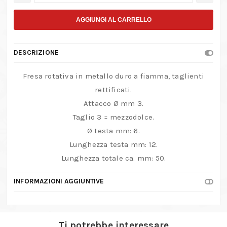
rotativa
a
AGGIUNGI AL CARRELLO
fiamma
in
DESCRIZIONE
metallo
duro,
Fresa rotativa in metallo duro a fiamma, taglienti
taglio
rettificati.
mezzodolce,
Attacco Ø mm 3.
per
Taglio 3 = mezzodolce.
finiture
Ø testa mm: 6.
di
Lunghezza testa mm: 12.
precisione
Lunghezza totale ca. mm: 50.
quantità
INFORMAZIONI AGGIUNTIVE
Ti potrebbe interessare