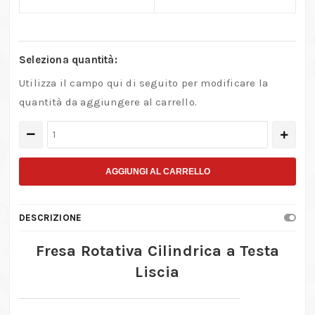
Seleziona quantità:
Utilizza il campo qui di seguito per modificare la
quantità da aggiungere al carrello.
Fresa
Rotativa
Cilindrica
AGGIUNGI AL CARRELLO
Testa
Liscia
DESCRIZIONE
Metallo
Duro
Fresa Rotativa Cilindrica a Testa
Taglio
Liscia
Grosso
quantità