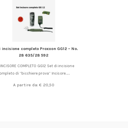
i incisione completo Proxxon GG12 – No.
Beta “31L” – Cacc
28 635/28 592
Compreso in (Link Uti
 INCISORE COMPLETO GG12 Set di incisione
di 6 Ca
ompleto di “bicchiere prova” Incisore……
A partir
A partire da:
€
20,50