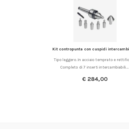
odolo maggiorato in
Kit contropunta con cuspidi intercambi
4/52/54/56/58
Tipo leggero. In acciaio temprato e rettifi
HSS da 0,50 mm. con
Completo di 7 inserti intercambiabili…
ato codice……
€
284,00
a:
€
6,50