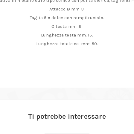
ativa in metallo duro tipo conico con punta sferica, taglienti re
duro,
Attacco Ø mm 3.
taglio
Taglio 5 = dolce con rompitruciolo.
dolce
Ø testa mm: 6.
con
Lunghezza testa mm: 15.
rompitruciolo
Lunghezza totale ca. mm: 50.
per
finiture
metalliche
quantità
Ti potrebbe interessare