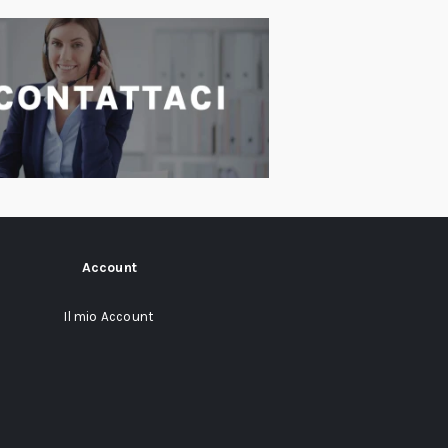
Account
Il mio Account