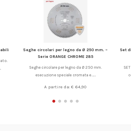
abili
Seghe circolari per legno da Ø 250 mm. –
Set d
Serie ORANGE CHROME 285
cato.
Seghe circolare per legno da Ø 250 mm.
SET
…
esecuzione speciale cromata e……
c
A partire da:
€
64,90