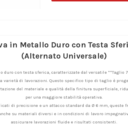
Metallo
Duro
con
Testa
Sferica
va in Metallo Duro con Testa Sferi
–
Taglio
(Alternato Universale)
7
(Alternato
o duro con testa sferica, caratterizzate dal versatile **Taglio 
Universale)
varietà di lavorazioni. Questo specifico tipo di taglio è proge
quantità
rtazione del materiale e qualità della finitura superficiale, r
per una maggiore stabilità operativa.
ificati di precisione e un attacco standard da Ø 6 mm, queste 
 anche su materiali diversi e in condizioni di lavoro impegnativ
assicurare lavorazioni fluide e risultati consistenti.