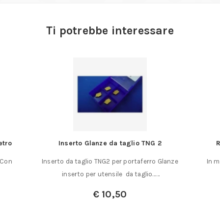
Ti potrebbe interessare
aglio TNG 2
Righello con lente da ingrandimento
 portaferro Glanze
In materiale plastico con lente in vetro silica
 da taglio……
su tutta la lunghezza……
0
€
14,00