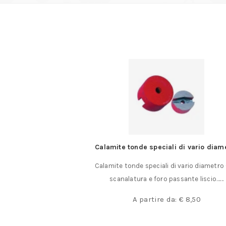
tonde speciali di vario diametro
Inserto Glanze da t
onde speciali di vario diametro Con
Inserto da taglio TNG2 per
latura e foro passante liscio……
inserto per utensile
€
10,5
A partire da:
€
8,50