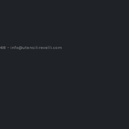
968 –
info@utensilirevelli.com