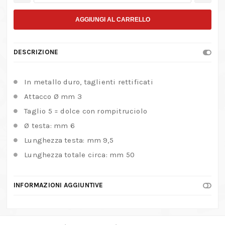
Rotativa
in
AGGIUNGI AL CARRELLO
Metallo
Duro
DESCRIZIONE
Tipo
Ovale
In metallo duro, taglienti rettificati
con
Attacco Ø mm 3
Rompitruciolo
Taglio 5 = dolce con rompitruciolo
quantità
Ø testa: mm 6
Lunghezza testa: mm 9,5
Lunghezza totale circa: mm 50
INFORMAZIONI AGGIUNTIVE