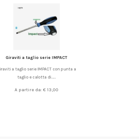
Giraviti a taglio serie IMPACT
Polvere disossidant
iraviti a taglio serie IMPACT con punta a
Polvere disossidant
taglio e calotta di……
190 Confez
A partire da:
€
13,00
€