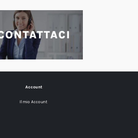
Account
Il mio Account