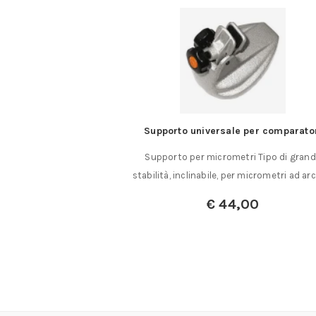
per linoleum
Supporto universale per comparato
noleum con 5 lame
Supporto per micrometri Tipo di gran
eto di manico in……
stabilità, inclinabile, per micrometri ad ar
,50
€
44,00