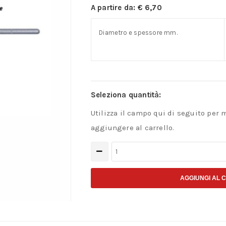
A partire da:
€
6,70
Diametro e spessore mm.
Seleziona quantità:
Utilizza il campo qui di seguito per 
aggiungere al carrello.
Girafiliere
per
filiere
AGGIUNGI AL 
tonde
quantità