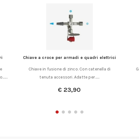
ri
Chiave a croce per armadi e quadri elettrici
de
Chiave in fusione di zinco. Con catenella di
G
co.……
tenuta accessori. Adatte per……
€
23,90