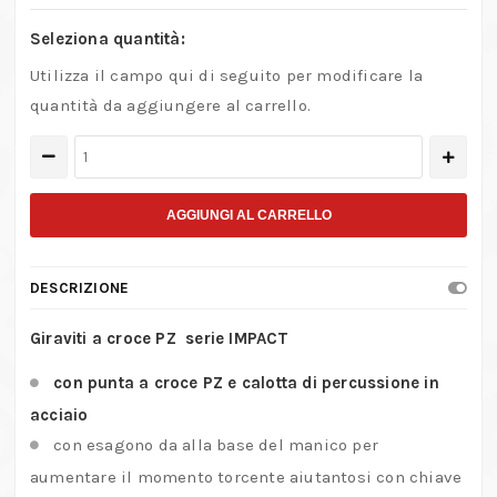
Seleziona quantità:
Utilizza il campo qui di seguito per modificare la
quantità da aggiungere al carrello.
Giraviti
a
croce
AGGIUNGI AL CARRELLO
PZ
serie
DESCRIZIONE
IMPACT
quantità
Giraviti a croce PZ serie IMPACT
con punta a croce PZ e calotta di percussione in
acciaio
con esagono da alla base del manico per
aumentare il momento torcente aiutantosi con chiave