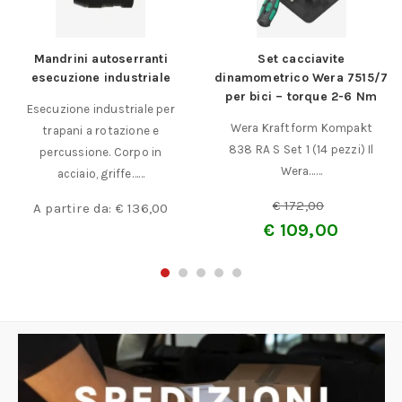
Set cacciavite
Contenitore Portaminuteria
dinamometrico Wera 7515/7
Art. 3300
per bici – torque 2-6 Nm
Valigetta portaminuterie in
Wera Kraftform Kompakt
plastica con 12 vani in
838 RA S Set 1 (14 pezzi) Il
plastica antiurto
Wera……
polipropilene COLORE……
€
172,00
€
6,00
€
109,00