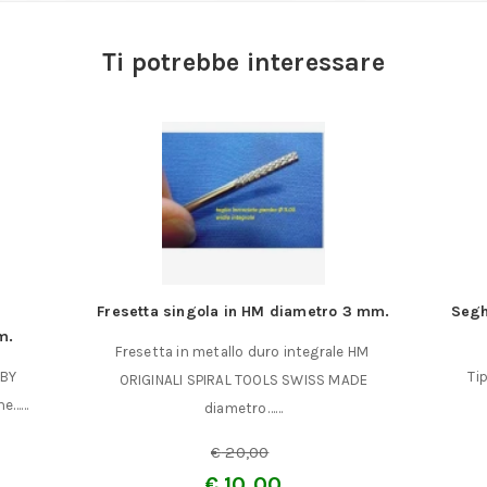
Ti potrebbe interessare
Fresetta singola in HM diametro 3 mm.
Segh
m.
Fresetta in metallo duro integrale HM
BBY
Ti
ORIGINALI SPIRAL TOOLS SWISS MADE
ne……
diametro……
€
20,00
€
10,00