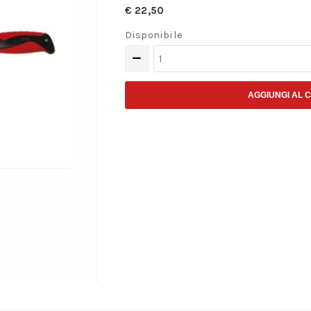
€
22,50
Disponibile
Impugnatura
per
seghette
AGGIUNGI AL 
quantità