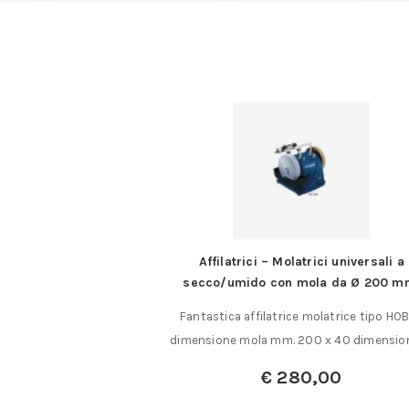
elevata precisione in
Affilatrici – Molatrici universali a
 inox
secco/umido con mola da Ø 200 m
 Precisione DIN 862. In
Fantastica affilatrice molatrice tipo HO
, temprato. Con……
dimensione mola mm. 200 x 40 dimensio
€
280,00
a:
€
79,10