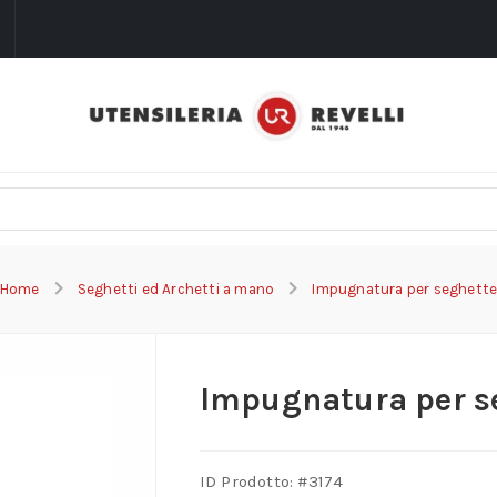
i
Home
Seghetti ed Archetti a mano
Impugnatura per seghett
Impugnatura per s
ID Prodotto: #
3174