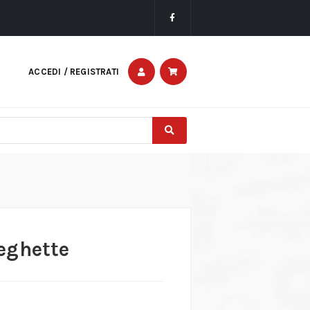
ACCEDI / REGISTRATI
e
eghette