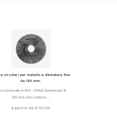
e circolari per metallo a dentatura fine
Frese al vanadio-w
da 150 mm.
28722/27/25/24/2
po universale in HSS – DMo5 dimensioni Ø
Set di 2 fresette 
150 mm. foro interno……
vanadio 
A partire da:
€
127,00
A parti