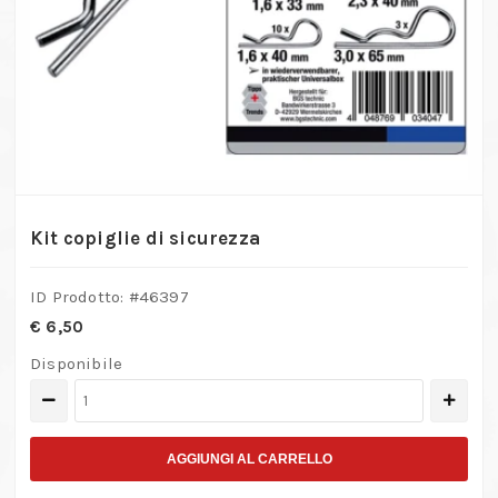
Kit copiglie di sicurezza
ID Prodotto: #
46397
€
6,50
Disponibile
Kit
copiglie
di
AGGIUNGI AL CARRELLO
sicurezza