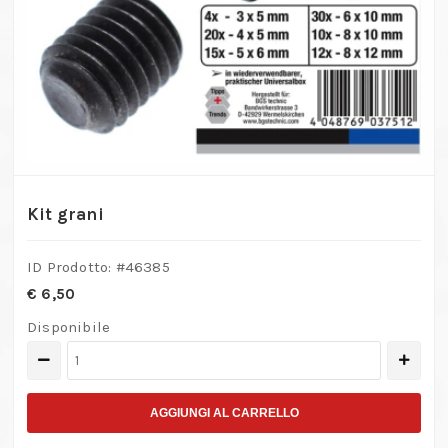
Kit grani
ID Prodotto: #
46385
€
6,50
Disponibile
Kit
grani
quantità
AGGIUNGI AL CARRELLO