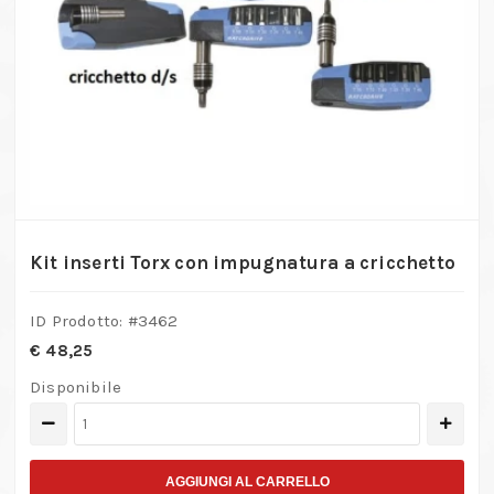
Kit inserti Torx con impugnatura a cricchetto
ID Prodotto: #
3462
€
48,25
Disponibile
Kit
inserti
Torx
AGGIUNGI AL CARRELLO