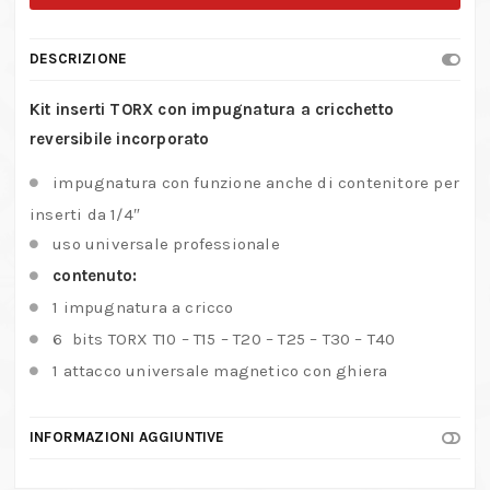
con
impugnatura
DESCRIZIONE
a
cricchetto
Kit inserti TORX con impugnatura a cricchetto
quantità
reversibile incorporato
impugnatura con funzione anche di contenitore per
inserti da 1/4″
uso universale professionale
contenuto:
1 impugnatura a cricco
6 bits TORX T10 – T15 – T20 – T25 – T30 – T40
1 attacco universale magnetico con ghiera
INFORMAZIONI AGGIUNTIVE