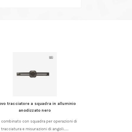
vo tracciatore a squadra in alluminio
Occhielli
anodizzato nero
Occhielli in ottone n
 combinato con squadra per operazioni di
455 confezione 
tracciatura e misurazioni di angoli.……