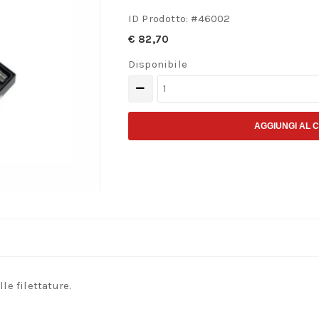
ID Prodotto: #
46002
€
82,70
Disponibile
Kit
riparazione
filetti
AGGIUNGI AL 
–
Per
Candele
14×1,25
quantità
le filettature.