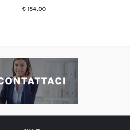
A parti
€
154,00