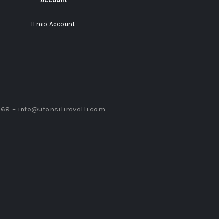
Account
Il mio Account
968 –
info@utensilirevelli.com