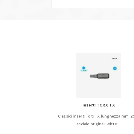
2″ da 8 fino 34 mm.
InsertI TORX TX
xon da 1/2″ codice
Classici inserti Torx TX lunghezza mm. 2
uper set di……
acciaio originali Witte …