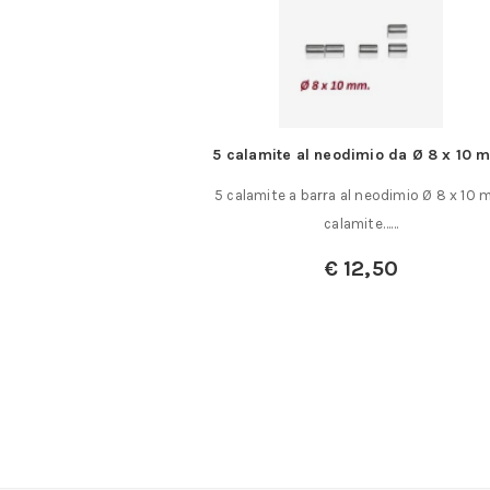
 60° in metallo duro
5 calamite al neodimio da Ø 8 x 10 
 rompitruciolo
5 calamite a barra al neodimio Ø 8 x 10 
Metallo Duro – Taglio
calamite……
fessionale per……
€
12,50
a:
€
22,60