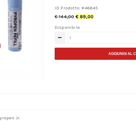
ID Prodotto: #
46645
€
144,00
€
89,00
Disponibile
Kit
saldatore
a
AGGIUNGI AL 
gas
Weller
WP2
Pyropen
Jr.
quantità
yropen Jr.