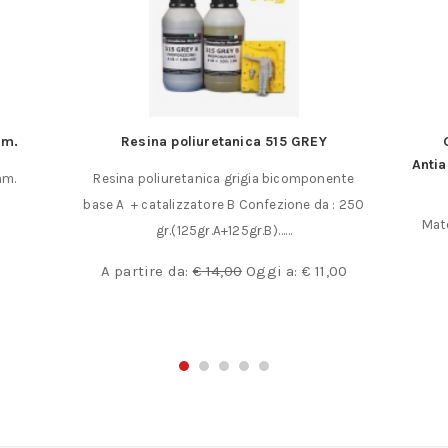
mm.
Resina poliuretanica 515 GREY
Antia
mm.
Resina poliuretanica grigia bicomponente
base A + catalizzatore B Confezione da : 250
Mate
gr.(125gr.A+125gr.B)……
A partire da:
€
14,00
Oggi a:
€
11,00