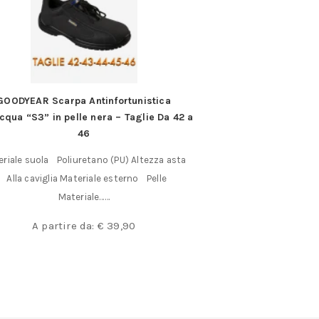
GOODYEAR Scarpa Antinfortunistica
Utensili per to
cqua “S3” in pelle nera – Taglie Da 42 a
ISO 3 SINISTRO Qu
46
Dimensioni s
riale suola Poliuretano (PU) Altezza asta
A partir
Alla caviglia Materiale esterno Pelle
Materiale……
A partire da:
€
39,90