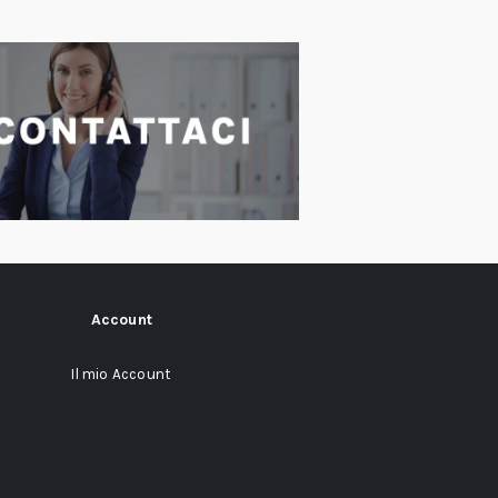
Account
Il mio Account