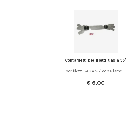
de in lega di ottone
Contafiletti per filetti Gas a 55°
 2,5 mm. Le verghe in
per filetti GAS a 55° con 6 lame …
i……
€
6,00
,50