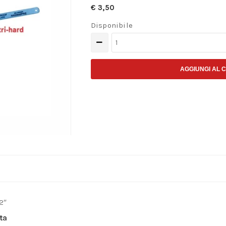
€
3,50
Disponibile
Lama
per
metalli
AGGIUNGI AL 
uso
a
mano
da
12"
quantità
2″
ta