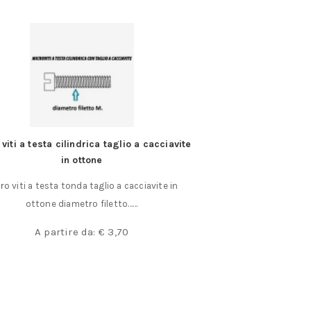
viti a testa cilindrica taglio a cacciavite
Profilo in otto
in ottone
Profilo in ottone m
ro viti a testa tonda taglio a cacciavite in
h lunghe
ottone diametro filetto……
A partir
A partire da:
€
3,70