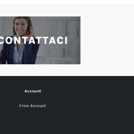
Account
Il mio Account