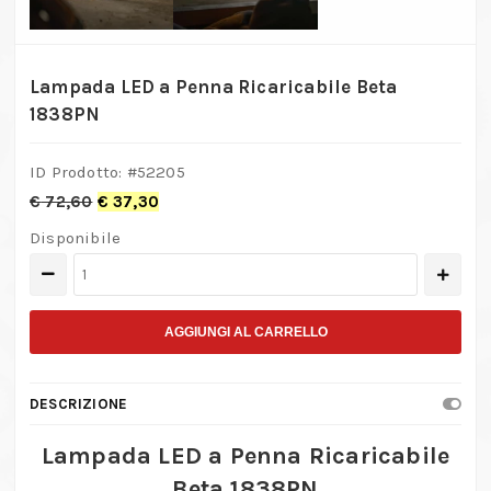
Lampada LED a Penna Ricaricabile Beta
1838PN
ID Prodotto: #
52205
€
72,60
€
37,30
Disponibile
Lampada
LED
a
AGGIUNGI AL CARRELLO
Penna
Ricaricabile
DESCRIZIONE
Beta
1838PN
Lampada LED a Penna Ricaricabile
quantità
Beta 1838PN