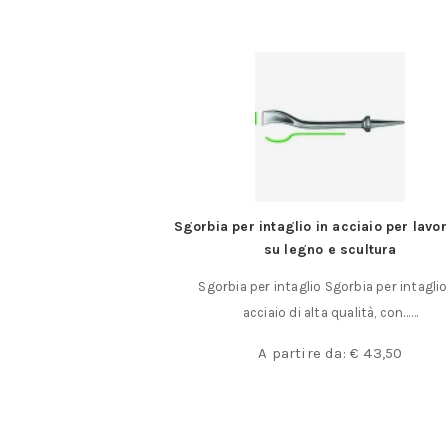
fessionali misti –
Sgorbia per intaglio in acciaio per lavor
 plastica
su legno e scultura
professionali misti 4
Sgorbia per intaglio Sgorbia per intaglio
aglio da……
acciaio di alta qualità, con……
,50
A partire da:
€
43,50