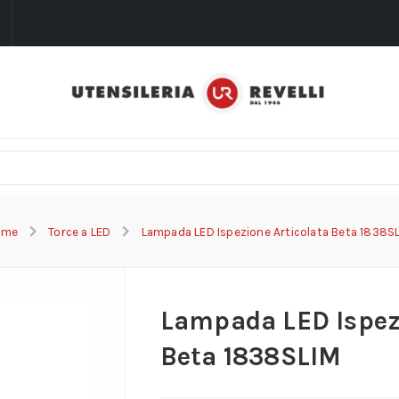
i
ome
Torce a LED
Lampada LED Ispezione Articolata Beta 1838S
Lampada LED Ispez
Beta 1838SLIM