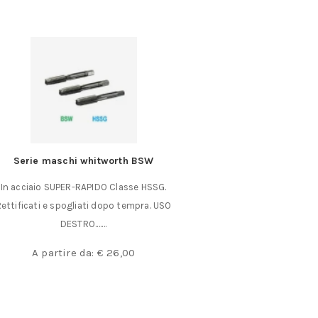
Serie maschi whitworth BSW
Serie di 9 tampon
Re
In acciaio SUPER-RAPIDO Classe HSSG.
Pads quadrati Micr
ettificati e spogliati dopo tempra. USO
tamponi flessibil
DESTRO.……
€
2
A partire da:
€
26,00