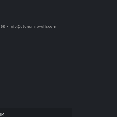
968 –
info@utensilirevelli.com
LIM