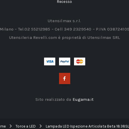
Recesso
Utensilmax s.r.l.
 Milano – Tel.02 55212985 – Cell 349 2329540 – P.IVA 03872410
Utensileria Revelli.com è proprietà di Utensilmax SRL
Sito realizzato da
Eugama.it
ome
Torce a LED
Lampada LED Ispezione Articolata Beta 1838S