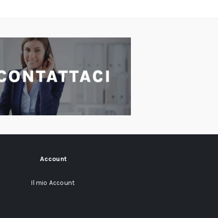
Account
Il mio Account