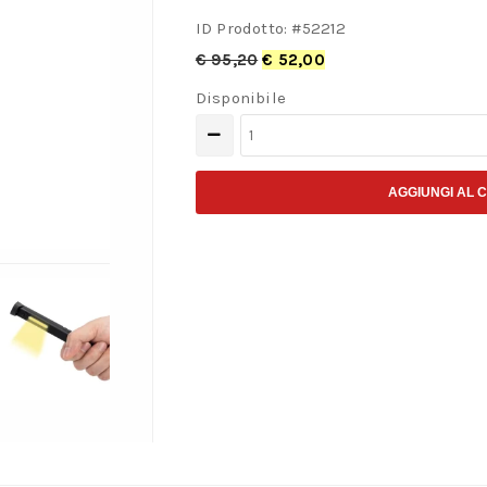
ID Prodotto: #
52212
€
95,20
€
52,00
Disponibile
Lampada
LED
Ispezione
AGGIUNGI AL 
Articolata
Beta
1838SLIM
quantità