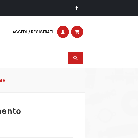
ACCEDI / REGISTRATI
are
mento