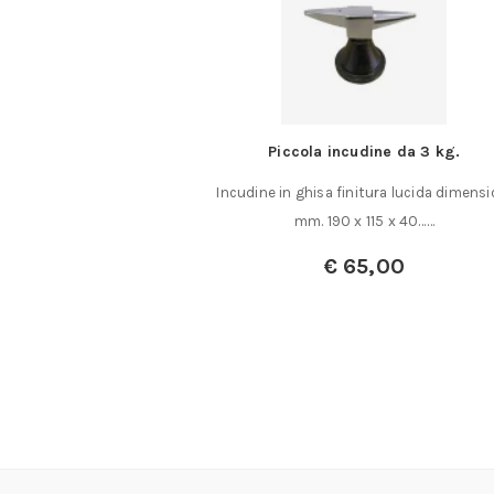
per plastiche
Piccola incudine da 3 kg.
orgiato, temperato ad
Incudine in ghisa finitura lucida dimensi
iti in resina……
mm. 190 x 115 x 40……
,50
€
65,00