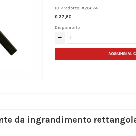
ID Prodotto: #
26674
€
37,50
Disponibile
Lente
da
ingrandimento
AGGIUNGI AL 
rettangolare
quantità
nte da ingrandimento rettangol