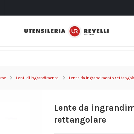
i
ome
Lenti di ingrandimento
Lente da ingrandimento rettangol
Lente da ingrandi
rettangolare