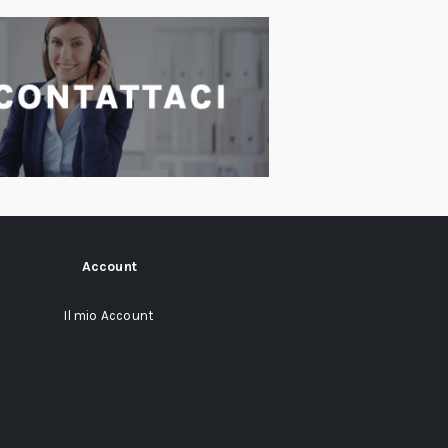
Account
Il mio Account