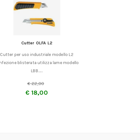
Cutter OLFA L2
Scalpelli per to
Cutter per uso industriale modello L2
Scalpelli per tor
nfezione blisterata utilizza lame modello
LARGHEZZA MM,. in 
LBB……
A partir
€
22,00
€
18,00