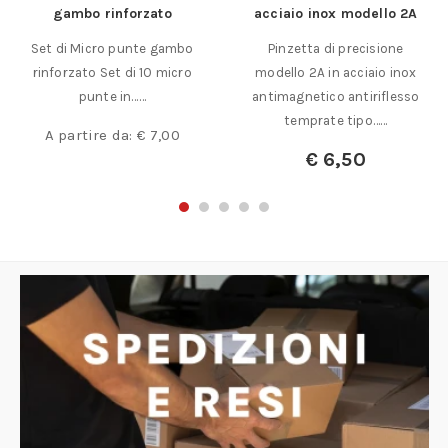
gambo rinforzato
acciaio inox modello 2A
Set di Micro punte gambo
Pinzetta di precisione
rinforzato Set di 10 micro
modello 2A in acciaio inox
punte in……
antimagnetico antiriflesso
temprate tipo……
A partire da:
€
7,00
€
6,50