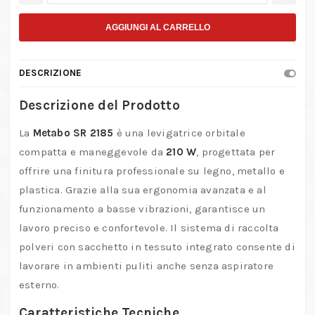
Orbitale
Metabo
AGGIUNGI AL CARRELLO
SR
2185
DESCRIZIONE
(600441500)
quantità
Descrizione del Prodotto
La
Metabo SR 2185
è una levigatrice orbitale
compatta e maneggevole da
210 W
, progettata per
offrire una finitura professionale su legno, metallo e
plastica.
Grazie alla sua ergonomia avanzata e al
funzionamento a basse vibrazioni, garantisce un
lavoro preciso e confortevole.
Il sistema di raccolta
polveri con sacchetto in tessuto integrato consente di
lavorare in ambienti puliti anche senza aspiratore
esterno.
Caratteristiche Tecniche