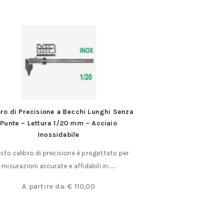
bro di Precisione a Becchi Lunghi Senza
Pinza con testa
Punte – Lettura 1/20 mm – Acciaio
Tipo a testa diritta e
Inossidabile
alta resist
sto calibro di precisione è progettato per
€
misurazioni accurate e affidabili in……
A partire da:
€
110,00