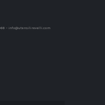
968 –
info@utensilirevelli.com