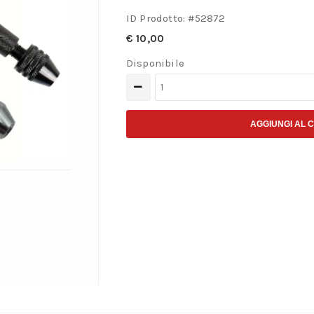
ID Prodotto: #
52872
€
10,00
Disponibile
Mandrinetti
porta
punte
AGGIUNGI AL 
da
mm.
0,3
–
3,2
quantità