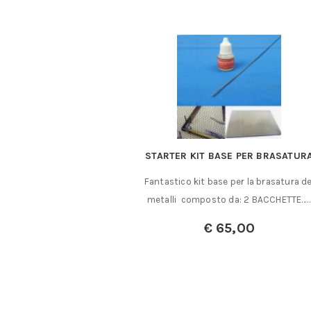
o e spessore ADH 260
STARTER KIT BASE PER BRASATUR
tti e perfetta per
Fantastico kit base per la brasatura de
lizzare giunti a……
metalli composto da: 2 BACCHETTE…
0,00
€
65,00