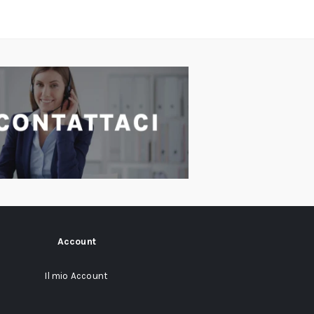
Account
Il mio Account