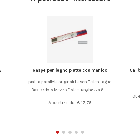
A
Raspe per legno piatte con manico
Cali
i
piatta parallela originali Hasen Feilen taglio
…
Bastardo o Mezzo Dolce lunghezza 8……
Que
A partire da:
€
17,75