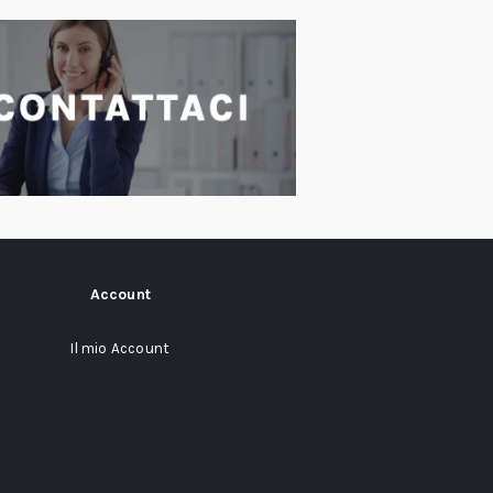
Account
Il mio Account