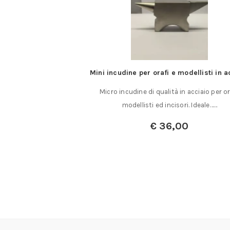
pleto di mandrino e
Mini incudine per orafi e modellisti in a
to
Micro incudine di qualità in acciaio per or
0 mm. completo di
modellisti ed incisori. Ideale……
to Mandrino……
€
36,00
00
,00