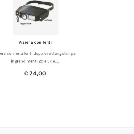
Visiera con lenti
Seghe circolari in 
iera con lenti lenti doppie rettangolari per
PER USO CON MACCH
ingrandimenti 2x e 3x e……
impiego universale. A
€
74,00
A partir