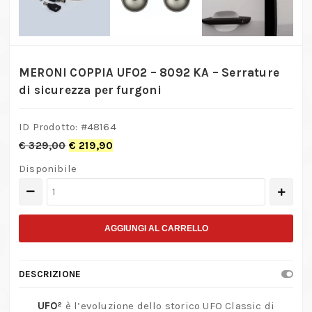
MERONI COPPIA UFO2 – 8092 KA – Serrature
di sicurezza per furgoni
ID Prodotto: #
48164
€
329,00
€
219,90
Disponibile
MERONI
COPPIA
UFO2
AGGIUNGI AL CARRELLO
–
8092
DESCRIZIONE
KA
–
UFO²
è l’evoluzione dello storico UFO Classic di