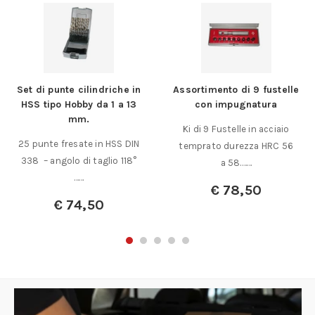
Set di punte cilindriche in
Assortimento di 9 fustelle
HSS tipo Hobby da 1 a 13
con impugnatura
mm.
Ki di 9 Fustelle in acciaio
25 punte fresate in HSS DIN
temprato durezza HRC 56
338 – angolo di taglio 118°
a 58.……
……
€
78,50
€
74,50