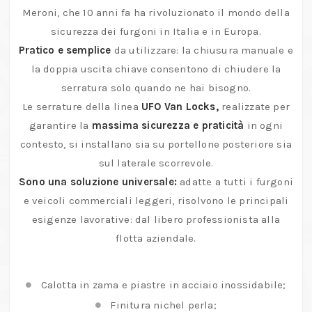
Serrature
Meroni, che 10 anni fa ha rivoluzionato il mondo della
di
sicurezza dei furgoni in Italia e in Europa.
sicurezza
Pratico e semplice
da utilizzare: la chiusura manuale e
per
la doppia uscita chiave consentono di chiudere la
furgoni
serratura solo quando ne hai bisogno.
quantità
Le serrature della linea
UFO Van Locks,
realizzate per
garantire la
massima sicurezza e praticità
in ogni
contesto, si installano sia su portellone posteriore sia
sul laterale scorrevole.
Sono una soluzione universale:
adatte a tutti i furgoni
e veicoli commerciali leggeri, risolvono le principali
esigenze lavorative: dal libero professionista alla
flotta aziendale.
Calotta in zama e piastre in acciaio inossidabile;
Finitura nichel perla;