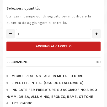
Seleziona quantità:
Utilizza il campo qui di seguito per modificare la
quantità da aggiungere al carrello.
Micro
frese
a
AGGIUNGI AL CARRELLO
3
tagli
DESCRIZIONE
in
metallo
MICRO FRESE A 3 TAGLI IN METALLO DURO
duro
RIVESTITE IN TIAL (OSSIDO DI ALLUMINIO)
quantità
INDICATE PER FRESATURE SU ACCIAIO FINO A 900
N/MM, GHISA, ALLUMINIO, BRONZO, RAME, OTTONE
ART. 64080