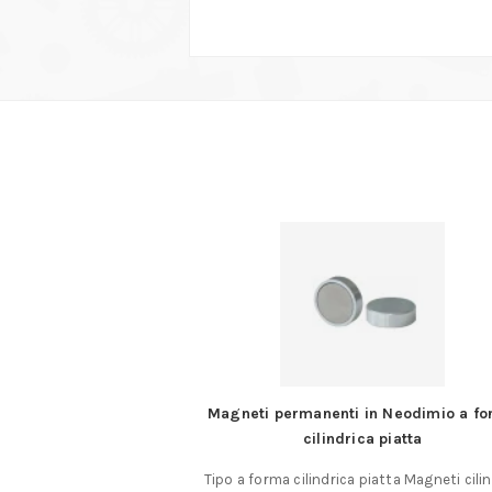
asso fine in HSS –
Magneti permanenti in Neodimio a f
fino a Ø 40 (mm)
cilindrica piatta
asso metrico fine MF
Tipo a forma cilindrica piatta Magneti cilin