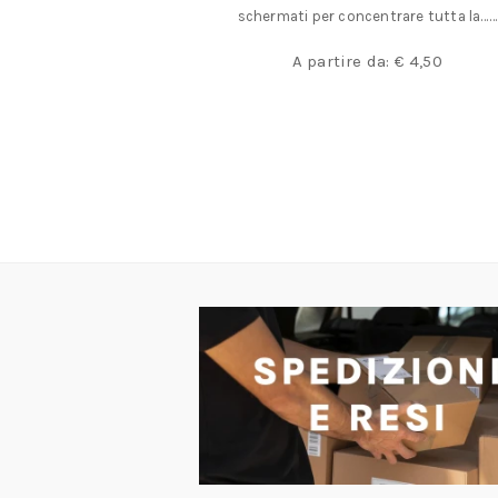
per metalli……
schermati per concentrare tutta la……
:
€
105,90
A partire da:
€
4,50