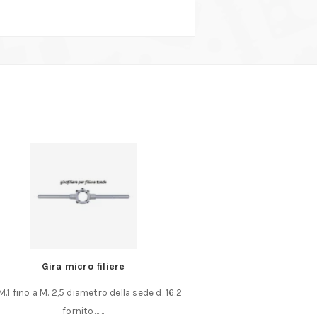
Gira micro filiere
Assortimento 6 fres
in HSS-CO 5% co
M.1 fino a M. 2,5 diametro della sede d. 16.2
valiget
fornito……