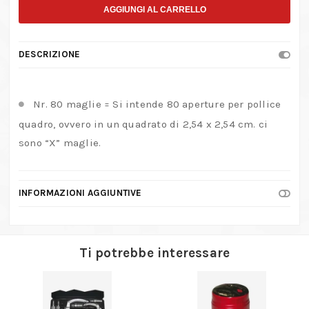
in
AGGIUNGI AL CARRELLO
Rame
–
DESCRIZIONE
30×30
cm.
–
Nr. 80 maglie = Si intende 80 aperture per pollice
Fine
quadro, ovvero in un quadrato di 2,54 x 2,54 cm. ci
–
sono “X” maglie.
80
Maglie
quantità
INFORMAZIONI AGGIUNTIVE
Ti potrebbe interessare