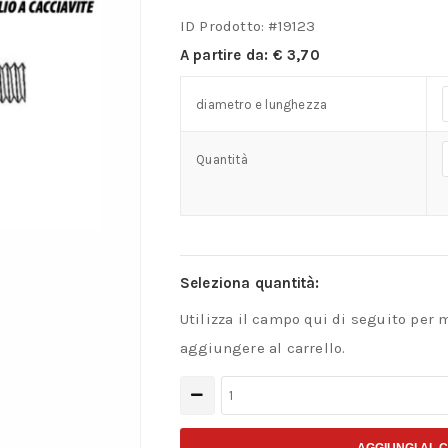
ID Prodotto: #
19123
A partire da:
€
3,70
diametro e lunghezza
Quantità
Seleziona quantità:
Utilizza il campo qui di seguito per 
aggiungere al carrello.
Micro
viti
a
AGGIUNGI AL 