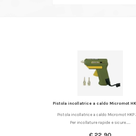
lio T.2 originali DICK
Pistola incollatrice a caldo Micromot H
taglio T2 taglio medio
Pistola incollatrice a caldo Micromot HKP
a asportazione……
Per incollature rapide e sicure……
€
22,90
a:
€
79,00