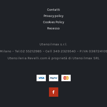
Contatti
Privacy policy
Cookies Policy
Recesso
Utensilmax s.r.l.
 Milano – Tel.02 55212985 – Cell 349 2329540 – P.IVA 03872410
Utensileria Revelli.com è proprietà di Utensilmax SRL