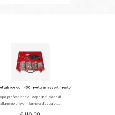
vettatrice con 400 rivetti in assortimento
Truschino d
Tipo professionale. Corpo in fusione di
Tipo con scala 
alluminio e leva in lamiera d’acciaio.……
regolabile e lente
retta
€
110,00