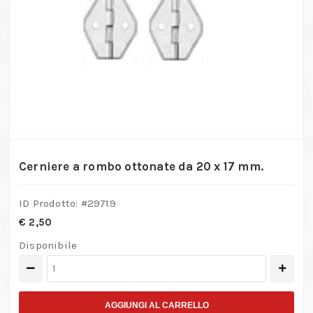
Cerniere a rombo ottonate da 20 x 17 mm.
ID Prodotto: #
29719
€
2,50
Disponibile
Cerniere
a
rombo
AGGIUNGI AL CARRELLO