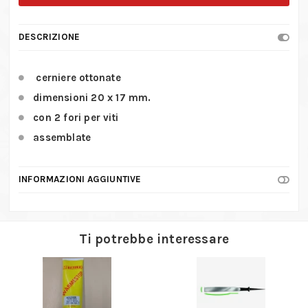
ottonate
da
DESCRIZIONE
20
x
cerniere ottonate
17
dimensioni 20 x 17 mm.
mm.
con 2 fori per viti
quantità
assemblate
INFORMAZIONI AGGIUNTIVE
Ti potrebbe interessare