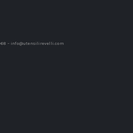
968 –
info@utensilirevelli.com