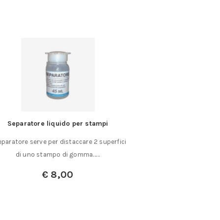
Separatore liquido per stampi
Estrattore ad 
Separatore serve per distaccare 2 superfici
Estrattore ad apert
di uno stampo di gomma……
Esecuzione nichelata
€
8,00
A partir