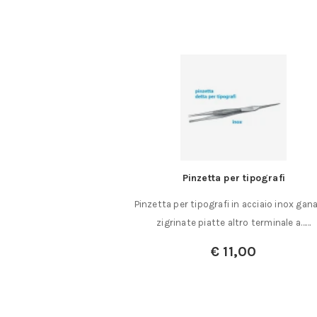
 mini stilo AAA
Pinzetta per tipografi
A per uso universale
Pinzetta per tipografi in acciaio inox gan
cazioni ad……
zigrinate piatte altro terminale a……
€
11,00
0
00