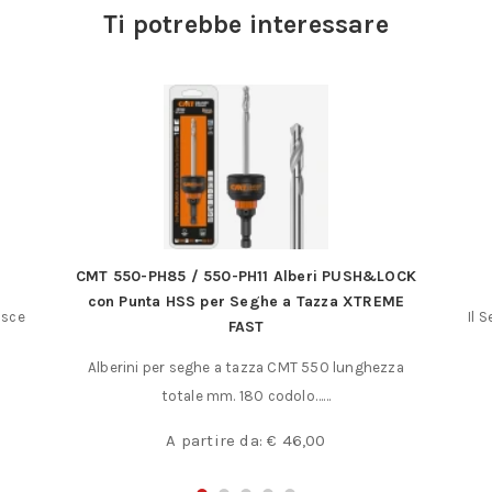
Ti potrebbe interessare
CMT 550-PH85 / 550-PH11 Alberi PUSH&LOCK
con Punta HSS per Seghe a Tazza XTREME
asce
Il 
FAST
Alberini per seghe a tazza CMT 550 lunghezza
totale mm. 180 codolo……
A partire da:
€
46,00