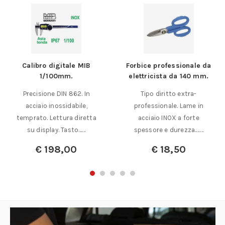
Calibro digitale MIB
Forbice professionale da
1/100mm.
elettricista da 140 mm.
Precisione DIN 862. In
Tipo diritto extra-
acciaio inossidabile,
professionale. Lame in
temprato. Lettura diretta
acciaio INOX a forte
su display. Tasto……
spessore e durezza.……
€
198,00
€
18,50