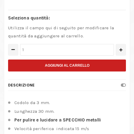
Seleziona quantità:
Utilizza il campo qui di seguito per modificare la
quantità da aggiungere al carrello.
Mole
abrasive
con
AGGIUNGI AL CARRELLO
supporto
in
DESCRIZIONE
gomma
tenera
Codolo da 3 mm.
grana
Lunghezza 30 mm.
120
Per pulire e lucidare a SPECCHIO metalli
–
Forma
Velocità periferica indicata 15 m/s